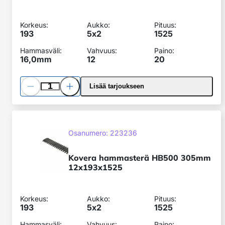
Korkeus:
Aukko:
Pituus:
193
5x
2
1525
Hammasväli:
Vahvuus:
Paino:
16,0mm
12
20
Pienennä
Lisää
Lisää tarjoukseen
määrää
määrää
Kovera
hammasterä
SKU:
Osanumero: 223236
HB500
305mm
Kovera hammasterä HB500 305mm
12x193x1525
12x193x1525
Korkeus:
Aukko:
Pituus:
193
5x
2
1525
Hammasväli:
Vahvuus:
Paino: