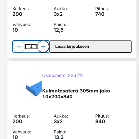
Korkeus:
Aukko:
Pituus:
200
3x
2
740
Vahvuus:
Paino:
10
12,5
Pienennä
Lisää
Lisää tarjoukseen
määrää
määrää
Kulmatasaterä
305mm
SKU:
Osanumero: 223211
jako
10x200x840
Kulmatasaterä 305mm jako
10x200x840
Korkeus:
Aukko:
Pituus:
200
3x
2
840
Vahvuus:
Paino:
10
13,3