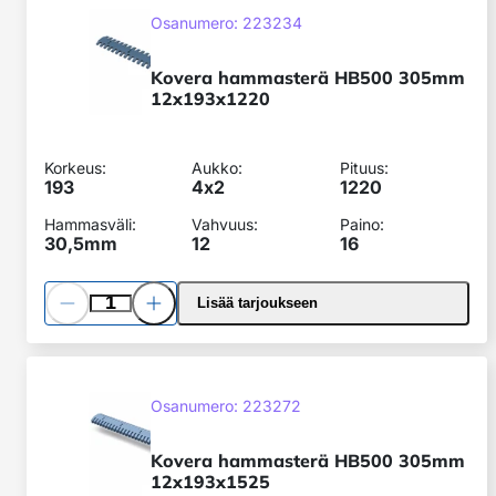
hammasterä
SKU:
Osanumero: 223234
HB500
305mm
Kovera hammasterä HB500 305mm
12x193x1220
12x193x1220
Korkeus:
Aukko:
Pituus:
193
4x
2
1220
Hammasväli:
Vahvuus:
Paino:
30,5mm
12
16
Pienennä
Lisää
Lisää tarjoukseen
määrää
määrää
Kovera
hammasterä
SKU:
Osanumero: 223272
HB500
305mm
Kovera hammasterä HB500 305mm
12x193x1525
12x193x1525