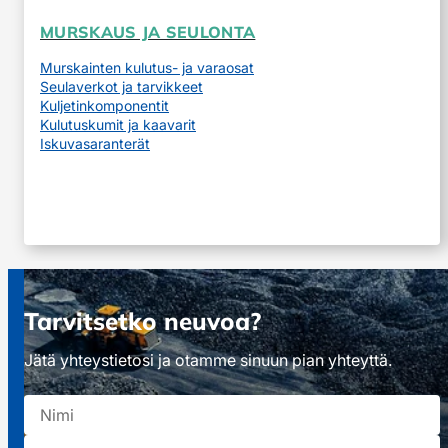
MURSKAUS JA SEULONTA
Murskainten kulutus- ja varaosat
Seulaverkot ja tarvikkeet
Kuljetinkomponentit
Kulutuskumit ja kaavarit
Iskuvasaranterät
Tarvitsetko neuvoa?
Jätä yhteystietosi ja otamme sinuun pian yhteyttä.
Nimi