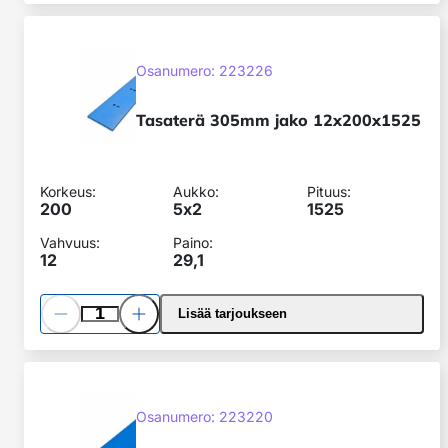
Tasaterä
305mm
SKU:
jako
Osanumero: 223226
12x200x1525
Tasaterä 305mm jako 12x200x1525
Korkeus:
Aukko:
Pituus:
200
5x
2
1525
Vahvuus:
Paino:
12
29,1
Pienennä
Lisää
Lisää tarjoukseen
määrää
määrää
Tasaterä
305mm
SKU:
jako
Osanumero: 223220
12x200x792