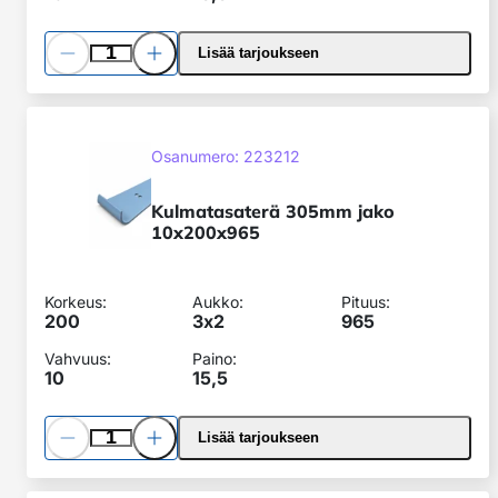
Pienennä
Lisää
Lisää tarjoukseen
määrää
määrää
Kulmatasaterä
305mm
SKU:
Osanumero: 223212
jako
10x200x965
Kulmatasaterä 305mm jako
10x200x965
Korkeus:
Aukko:
Pituus:
200
3x
2
965
Vahvuus:
Paino:
10
15,5
Pienennä
Lisää
Lisää tarjoukseen
määrää
määrää