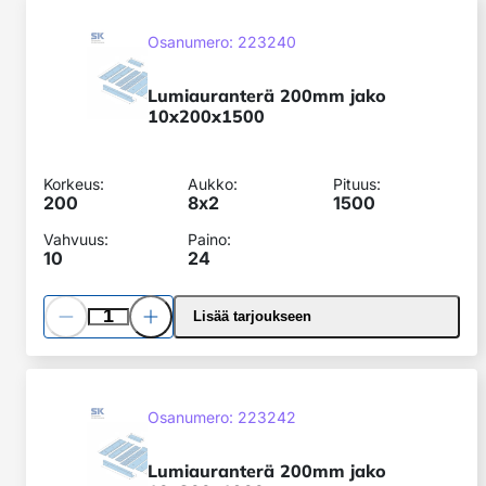
Lumiauranterä
200mm
SKU:
Osanumero: 223240
jako
10x200x1500
Lumiauranterä 200mm jako
10x200x1500
Korkeus:
Aukko:
Pituus:
200
8x
2
1500
Vahvuus:
Paino:
10
24
Pienennä
Lisää
Lisää tarjoukseen
määrää
määrää
Lumiauranterä
200mm
SKU:
Osanumero: 223242
jako
10x200x1900
Lumiauranterä 200mm jako