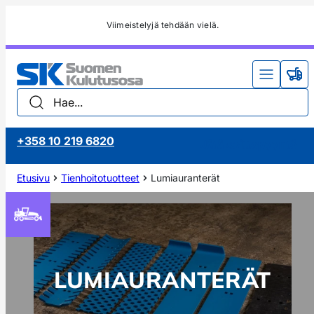
Siirry
Soita suoraan, jos kohtaat ongelman.
sisältöön
Näyt
Näy
Valikko
tarj
tar
(0)
(0)
Hae...
+358 10 219 6820
Jätä soittopyyntö
Etusivu
Tienhoito­­tuotteet
Lumiauranterät
LUMIAURANTERÄT