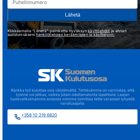
Puhelinnumero
Lähetä
Klikkaamalla “Lähetä”-painiketta hyväksyn
käyttöehdot
ja annan
suostumukseni
henkilötietojen keräämiseen ja käsittelyyn.
Rankka työ kuluttaa osia väistämättä. Tehtävämme on varmistaa, että
työnne voi jatkua, vaikka jotain odottamatonta tapahtuisi. Laajan
tuotevalikoimamme ansiosta voimme toimittaa teille varaosan lyhyellä
varoitusajalla.
+358 10 219 6820