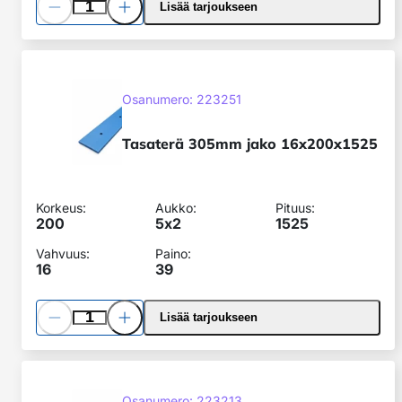
Pienennä
Lisää
Lisää tarjoukseen
määrää
määrää
Tasaterä
305mm
SKU:
jako
Osanumero: 223251
16x200x1525
Tasaterä 305mm jako 16x200x1525
Korkeus:
Aukko:
Pituus:
200
5x
2
1525
Vahvuus:
Paino:
16
39
Pienennä
Lisää
Lisää tarjoukseen
määrää
määrää
Kulmatasaterä
305mm
SKU:
Osanumero: 223213