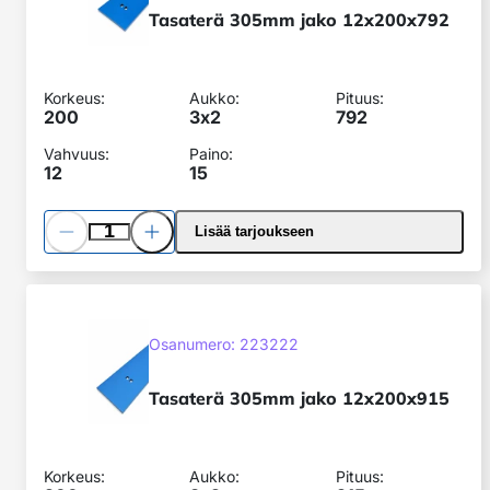
Tasaterä 305mm jako 12x200x792
Korkeus:
Aukko:
Pituus:
200
3x
2
792
Vahvuus:
Paino:
12
15
Pienennä
Lisää
Lisää tarjoukseen
määrää
määrää
Tasaterä
305mm
SKU:
jako
Osanumero: 223222
12x200x915
Tasaterä 305mm jako 12x200x915
Korkeus:
Aukko:
Pituus: