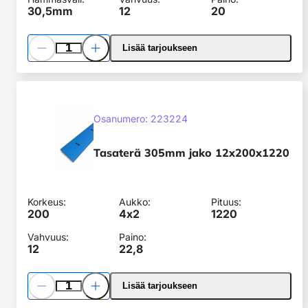
30,5mm
12
20
Pienennä
Lisää
Lisää tarjoukseen
määrää
määrää
Tasaterä
305mm
SKU:
jako
Osanumero: 223224
12x200x1220
Tasaterä 305mm jako 12x200x1220
Korkeus:
Aukko:
Pituus:
200
4x
2
1220
Vahvuus:
Paino:
12
22,8
Pienennä
Lisää
Lisää tarjoukseen
määrää
määrää