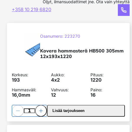
Öljyt, ilmansuodattimet jne. Ota vain yhteyttä
+358 10 219 6820
Kovera
hammasterä
SKU:
Osanumero: 223270
HB500
305mm
Kovera hammasterä HB500 305mm
12x193x1220
12x193x1220
Korkeus:
Aukko:
Pituus:
193
4x
2
1220
Hammasväli:
Vahvuus:
Paino:
16,0mm
12
16
Pienennä
Lisää
Lisää tarjoukseen
määrää
määrää
Kovera