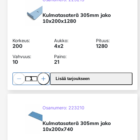
jako
10x200x1280
Kulmatasaterä 305mm jako
10x200x1280
Korkeus:
Aukko:
Pituus:
200
4x
2
1280
Vahvuus:
Paino:
10
21
Pienennä
Lisää
Lisää tarjoukseen
määrää
määrää
Kulmatasaterä
305mm
SKU:
Osanumero: 223210
jako
10x200x740
Kulmatasaterä 305mm jako
10x200x740