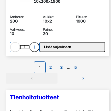
10x200x1900
Korkeus:
Aukko:
Pituus:
200
10x
2
1900
Vahvuus:
Paino:
10
30
Pienennä
Lisää
Lisää tarjoukseen
määrää
määrää
1
2
3
…
5
Tienhoito­­tuotteet